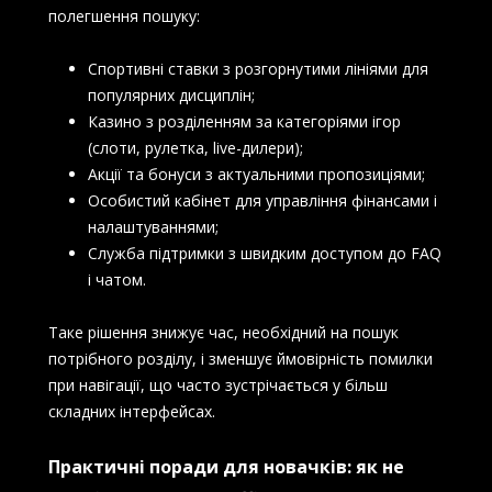
полегшення пошуку:
Спортивні ставки з розгорнутими лініями для
популярних дисциплін;
Казино з розділенням за категоріями ігор
(слоти, рулетка, live-дилери);
Акції та бонуси з актуальними пропозиціями;
Особистий кабінет для управління фінансами і
налаштуваннями;
Служба підтримки з швидким доступом до FAQ
і чатом.
Таке рішення знижує час, необхідний на пошук
потрібного розділу, і зменшує ймовірність помилки
при навігації, що часто зустрічається у більш
складних інтерфейсах.
Практичні поради для новачків: як не