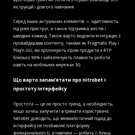
інструкцій і довгого навчання.
Серед інших актуальних елементів — адаптивність
під різні пристрої, а також підтримка жестів і
швидких команд. Також варто виділити інтеграцію з
провайдерами контенту, такими як Pragmatic Play і
Play’n GO, які пропонують ігрові продукти з RTP
близько 96% і забезпечують плавність роботи
навіть на мобільних мережах 3G.
Що варто запам’ятати про nitrobet і
простоту інтерфейсу
Простота — це не просто тренд, а необхідність,
якщо хочеш залучити і втримати користувача.
Nitrobet доводить, що мінімалістичний підхід до
інтерфейсу не позбавляє платформу
функціональності, а навпаки — робить її більш