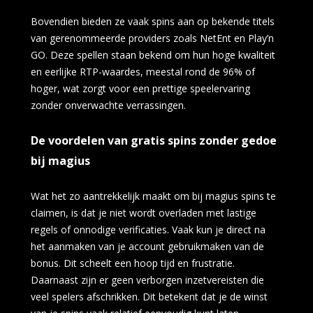
Bovendien bieden ze vaak spins aan op bekende titels
van gerenommeerde providers zoals NetEnt en Play’n
GO. Deze spellen staan bekend om hun hoge kwaliteit
en eerlijke RTP-waardes, meestal rond de 96% of
hoger, wat zorgt voor een prettige speelervaring
zonder onverwachte verrassingen.
De voordelen van gratis spins zonder gedoe
bij magius
Wat het zo aantrekkelijk maakt om bij magius spins te
claimen, is dat je niet wordt overladen met lastige
regels of onnodige verificaties. Vaak kun je direct na
het aanmaken van je account gebruikmaken van de
bonus. Dit scheelt een hoop tijd en frustratie.
Daarnaast zijn er geen verborgen inzetvereisten die
veel spelers afschrikken. Dit betekent dat je de winst