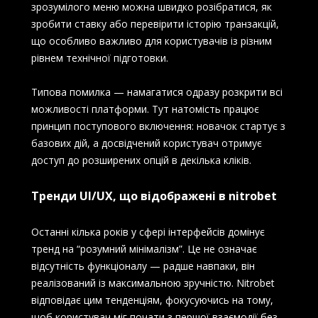
зрозумілого меню можна швидко розібратися, як
зробити ставку або перевірити історію транзакцій,
що особливо важливо для користувачів із різним
рівнем технічної підготовки.
Типова помилка — намагатися одразу розкрити всі
можливості платформи. Тут натомість працює
принцип поступового включення: новачок стартує з
базових дій, а досвідчений користувач отримує
доступ до розширених опцій в декілька кліків.
Тренди UI/UX, що відображені в nitrobet
Останні кілька років у сфері інтерфейсів домінує
тренд на “розумний мінімалізм”. Це не означає
відсутність функціоналу — радше навпаки, він
реалізований із максимальною зручністю. Nitrobet
відповідає цим тенденціям, фокусуючись на тому,
щоб користувач міг почати з першої взаємодії без