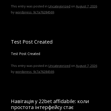
This entry was posted in
Uncategorized
on
August 7, 2026
by
wordpress_9c7a76284569
.
Test Post Created
Test Post Created
This entry was posted in
Uncategorized
on
August 7, 2026
by
wordpress_9c7a76284569
.
Навігація у 22bet affidabile: коли
простота інтерфейсу стає