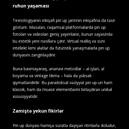
ruhun yaşaması
Texnologiyanın inkişafı pin up janrının inkişafına da təsir
göstərir. Məsələn, rəqəmsal platformalarda pin up
fotoları və videoları geniş yayımlanır, bunun sayəsində
bu estetik yeni nəsillərə çatır. Virtual reallıq və süni
intellekt kimi alətlər də futuristik yanaşmalarla pin up
dünyasını zənginləşdirir.
Buna baxmayaraq, ənənəvi metodlar – əl işləri, əl
boyama və vintage tikmə – hələ də yüksək
qiymətləndirilir. Bu paradoksal vəziyyət pin up-un həm
klassik, həm də müasir elementlərini birləşdirən unikal
xüsusiyyətidir.
Zamiştə yekun fikirlər
Pin up dünyası həmişə sürətlə dəyişən ritmlərlə doludur,