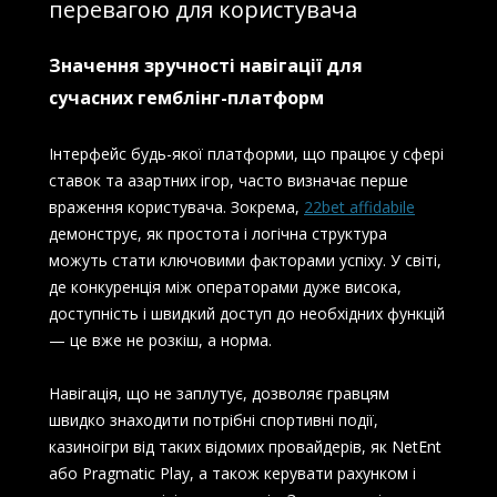
перевагою для користувача
Значення зручності навігації для
сучасних гемблінг-платформ
Інтерфейс будь-якої платформи, що працює у сфері
ставок та азартних ігор, часто визначає перше
враження користувача. Зокрема,
22bet affidabile
демонструє, як простота і логічна структура
можуть стати ключовими факторами успіху. У світі,
де конкуренція між операторами дуже висока,
доступність і швидкий доступ до необхідних функцій
— це вже не розкіш, а норма.
Навігація, що не заплутує, дозволяє гравцям
швидко знаходити потрібні спортивні події,
казиноігри від таких відомих провайдерів, як NetEnt
або Pragmatic Play, а також керувати рахунком і