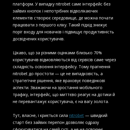
платформ. У випадку nitrobet саме інтерфейс без
зайвих кнопок і непотрібних відволікаючих
елементів створює середовище, де можна почати
працювати з першого кліку. Такий підхід знижує
поріг входу для новачків і підвищує продуктивність
досвідчених користувачів.
Цікаво, що за різними оцінками близько 70%
користувачів відмовляються від сервісів саме через
складність освоєння інтерфейсу. Тому прагнення
nitrobet до простоти — це не випадковість, а
стратегічне рішення, яке враховує поведінкові
аспекти. Зважаючи на зростання мобільного
трафіку, інтерфейс, що миттєво реагує на дотики й
не перевантажує користувача, є на вагу золота.
Тут, власне, і криється сила
nitrobet
— швидкий
старт без зайвих перепон дозволяє одразу
сфокусуватися на самій суті, а не на освоєнні