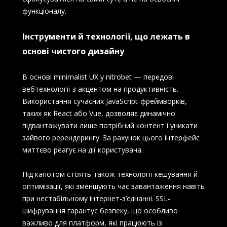
функціоналу.
Інструменти й технології, що лежать в
основі чистого дизайну
В основі minimalist UX у nitrobet — передові
вебтехнології з акцентом на продуктивність.
Використання сучасних JavaScript-фреймворків,
таких як React або Vue, дозволяє динамічно
підвантажувати лише потрібний контент і уникати
зайвого ререндерингу. За рахунок цього інтерфейс
миттєво реагує на дії користувача.
Під капотом стоять також технології кешування й
оптимізації, які зменшують час завантаження навіть
при нестабільному інтернет-з’єднанні. SSL-
шифрування гарантує безпеку, що особливо
важливо для платформ, які працюють із