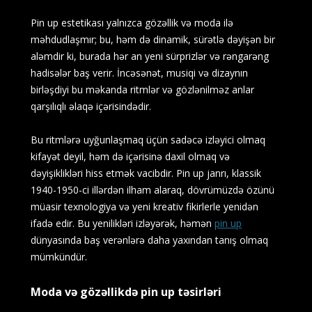
Pin up estetikası yalnızca gözəllik və moda ilə
məhdudlaşmır; bu, həm də dinamik, sürətlə dəyişən bir
aləmdir ki, burada hər an yeni sürprizlər və rəngarəng
hadisələr baş verir. İncəsənət, musiqi və dizaynın
birləşdiyi bu məkanda ritmlər və gözlənilməz anlar
qarşılıqlı əlaqə içərisindədir.
Bu ritmlərə uyğunlaşmaq üçün sadəcə izləyici olmaq
kifayət deyil, həm də içərisinə daxil olmaq və
dəyişiklikləri hiss etmək vacibdir. Pin up janrı, klassik
1940-1950-ci illərdən ilham alaraq, dövrümüzdə özünü
müasir texnologiya və yeni kreativ fikirlerle yenidən
ifadə edir. Bu yenilikləri izləyərək, həmən
pin up
dünyasında baş verənlərə daha yaxından tanış olmaq
mümkündür.
Moda və gözəllikdə pin up təsirləri