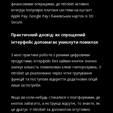
фінансовими операціями, де nitrobet активно
інтегрує популярні платіжні системи на кшталт
Apple Pay, Google Pay і банківських карток із 3D
Secure.
Практичний досвід: як спрощений
інтерфейс допомагає уникнути помилок
З моєї практики роботи з різними цифровими
продуктами, інтерфейс без зайвих кнопок значно
знижує кількість помилкових кліків і непорозумінь. У
nitrobet це реалізовано через чітке групування
функцій та поступове відкриття додаткових опцій
лише за потреби.
Якщо ви коли-небудь стикалися з платформами, де
кнопок забагато, а інструкції відсутні, то знаєте, як
це дратує. У nitrobet за допомогою інтуїтивно