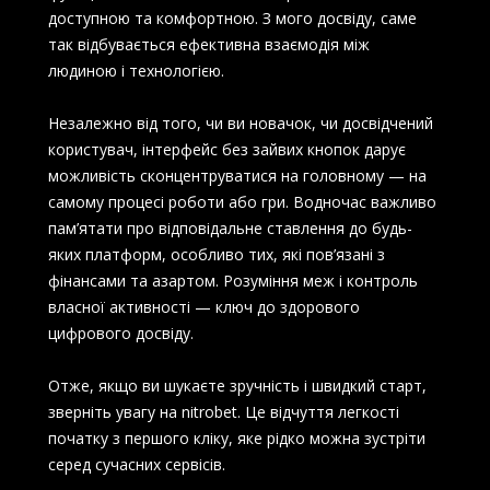
доступною та комфортною. З мого досвіду, саме
так відбувається ефективна взаємодія між
людиною і технологією.
Незалежно від того, чи ви новачок, чи досвідчений
користувач, інтерфейс без зайвих кнопок дарує
можливість сконцентруватися на головному — на
самому процесі роботи або гри. Водночас важливо
пам’ятати про відповідальне ставлення до будь-
яких платформ, особливо тих, які пов’язані з
фінансами та азартом. Розуміння меж і контроль
власної активності — ключ до здорового
цифрового досвіду.
Отже, якщо ви шукаєте зручність і швидкий старт,
зверніть увагу на nitrobet. Це відчуття легкості
початку з першого кліку, яке рідко можна зустріти
серед сучасних сервісів.