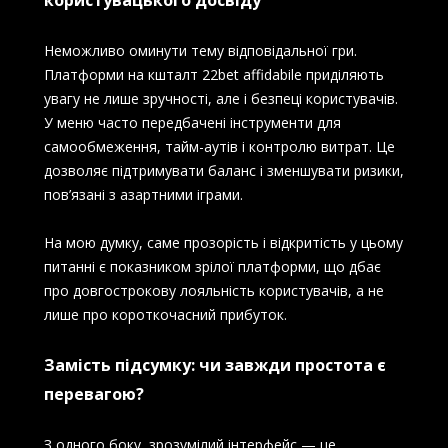
Неможливо оминути тему відповідальної гри.
Платформи на кшталт 22bet affidabile приділяють
увагу не лише зручності, але і безпеці користувачів.
У меню часто передбачені інструменти для
самообмеження, тайм-аутів і контролю витрат. Це
дозволяє підтримувати баланс і зменшувати ризики,
пов’язані з азартними іграми.
На мою думку, саме прозорість і відкритість у цьому
питанні є показником зрілої платформи, що дбає
про довгострокову лояльність користувачів, а не
лише про короткочасний прибуток.
Замість підсумку: чи завжди простота є
перевагою?
З одного боку, зрозумілий інтерфейс — це