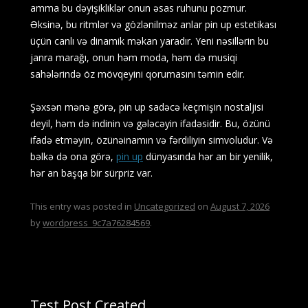
amma bu dəyişikliklər onun əsas ruhunu pozmur.
Əksinə, bu ritmlər və gözlənilməz anlar pin up estetikası
üçün canlı və dinamik məkan yaradır. Yeni nəsillərin bu
janra marağı, onun həm moda, həm də musiqi
sahələrində öz mövqeyini qorumasını təmin edir.
Şəxsən mənə görə, pin up sadəcə keçmişin nostaljisi
deyil, həm də indinin və gələcəyin ifadəsidir. Bu, özünü
ifadə etməyin, özünəinamın və fərdiliyin simvoludur. Və
bəlkə də ona görə,
pin up
dünyasında hər an bir yenilik,
hər an başqa bir sürpriz var.
This entry was posted in
Uncategorized
on
August 7, 2026
by
wordpress_9c7a76284569
.
Test Post Created