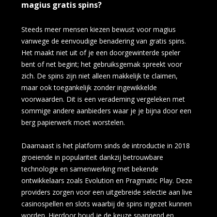
magius gratis spins?
Steeds meer mensen kiezen bewust voor magius
vanwege de eenvoudige benadering van gratis spins.
Het maakt niet uit of je een doorgewinterde speler
bent of net begint; het gebruiksgemak spreekt voor
zich. De spins zijn niet alleen makkelijk te claimen,
maar ook toegankelijk zonder ingewikkelde
voorwaarden. Dit is een verademing vergeleken met
sommige andere aanbieders waar je je bijna door een
berg papierwerk moet worstelen.
Daarnaast is het platform sinds de introductie in 2018
groeiende in populariteit dankzij betrouwbare
technologie en samenwerking met bekende
ontwikkelaars zoals Evolution en Pragmatic Play. Deze
providers zorgen voor een uitgebreide selectie aan live
casinospellen en slots waarbij de spins ingezet kunnen
worden. Hierdoor houd je de keuze spannend en