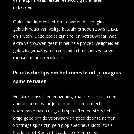
van je spins vaak relatief eenvoudig kunt laten
uitbetalen.
Ook is het interessant om te weten dat magius
gebruikmaakt van veilige betaalmethoden zoals iDEAL
en Trustly. Deze opties zijn snel en betrouwbaar, wat
extra vertrouwen geeft in het hele proces. Veiligheid en
gebruiksgemak gaan hier hand in hand, iets waar veel
mensen naar op zoek zijn.
Praktische tips om het meeste uit je magius
spins te halen
Het klinkt misschien eenvoudig, maar er zijn toch een
aantal punten waar je op moet letten om echt
voordeel te halen uit gratis spins. Ten eerste is het
altijd goed om de voorwaarden goed door te nemen.
Sommige spins zijn geldig op specifieke slots, zoals
Starburst of Book of Dead, die elk hun eigen