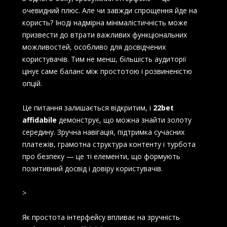
очевидний плюс. Але чи завжди спрощення йде на
користь? Іноді надмірна мінімалістичність може
призвести до втрати важливих функціональних
можливостей, особливо для досвідчених
користувачів. Тим не менш, більшість аудиторії
цінує саме баланс між простотою і розвиненістю
опцій.
Це питання залишається відкритим, і
22bet
affidabile
демонструє, що можна знайти золоту
середину. Зручна навігація, підтримка сучасних
платежів, грамотна структура контенту і турбота
про безпеку — це ті елементи, що формують
позитивний досвід і довіру користувачів.
>
Як простота інтерфейсу впливає на зручність