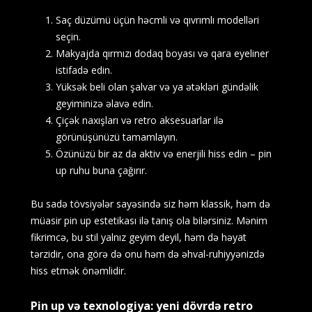
Saç düzümü üçün həcmli və qıvrımlı modelləri
seçin.
Makyajda qırmızı dodaq boyası və qara eyeliner
istifadə edin.
Yüksək beli olan şalvar və ya ətəkləri gündəlik
geyiminizə əlavə edin.
Çiçək naxışları və retro aksesuarlar ilə
görünüşünüzü tamamlayın.
Özünüzü bir az da aktiv və enerjili hiss edin – pin
up ruhu buna çağırır.
Bu sadə tövsiyələr sayəsində siz həm klassik, həm də
müasir pin up estetikası ilə tanış ola bilərsiniz. Mənim
fikrimcə, bu stil yalnız geyim deyil, həm də həyat
tərzidir, ona görə də onu həm də əhval-ruhiyyənizdə
hiss etmək önəmlidir.
Pin up və texnologiya: yeni dövrdə retro