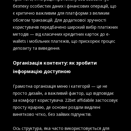
безпеку особистих даних і фінансових операцій, що
є критично важливим для платформи з великим
обсягом транзакцій. Для додаткової зручності
користувачів передбачено широкий вибір платіжних
методів — від класичних кредитних карток до e-
wallets і мобільних платежів, що прискорює процес
депозиту та виведення.
Організація контенту: як зробити
інформацію доступною
Грамотна організація меню і категорій — це не
просто дизайн, а важливий фактор, що відповідає
за комфорт користувача. 22bet affidabile застосовує
просту ієрархію, де основні розділи виділені
винятково чітко, без зайвих підпунктів.
Ось структура, яка часто використовується для