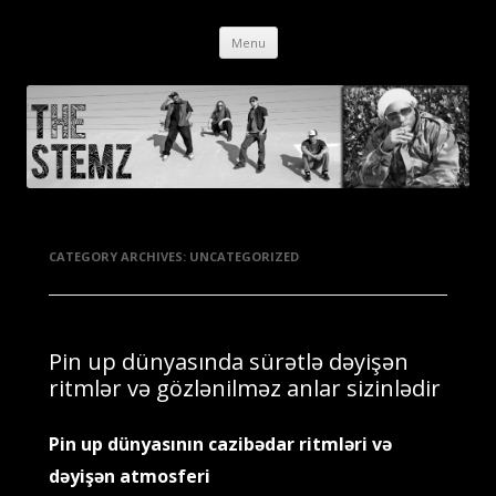
The Stemz
Orange, CA – Dub / Hip Hop / Reggae
Menu
Skip to content
CATEGORY ARCHIVES:
UNCATEGORIZED
Pin up dünyasında sürətlə dəyişən
ritmlər və gözlənilməz anlar sizinlədir
Pin up dünyasının cazibədar ritmləri və
dəyişən atmosferi