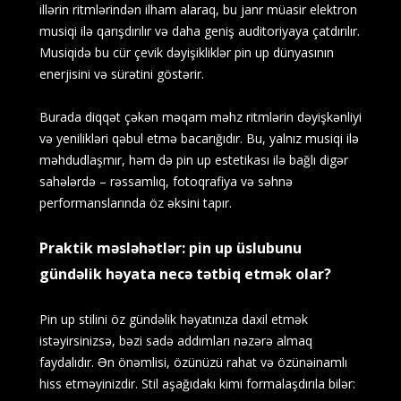
illərin ritmlərindən ilham alaraq, bu janr müasir elektron
musiqi ilə qarışdırılır və daha geniş auditoriyaya çatdırılır.
Musiqidə bu cür çevik dəyişikliklər pin up dünyasının
enerjisini və sürətini göstərir.
Burada diqqət çəkən məqam məhz ritmlərin dəyişkənliyi
və yenilikləri qəbul etmə bacarığıdır. Bu, yalnız musiqi ilə
məhdudlaşmır, həm də pin up estetikası ilə bağlı digər
sahələrdə – rəssamlıq, fotoqrafiya və səhnə
performanslarında öz əksini tapır.
Praktik məsləhətlər: pin up üslubunu
gündəlik həyata necə tətbiq etmək olar?
Pin up stilini öz gündəlik həyatınıza daxil etmək
istəyirsinizsə, bəzi sadə addımları nəzərə almaq
faydalıdır. Ən önəmlisi, özünüzü rahat və özünəinamlı
hiss etməyinizdir. Stil aşağıdakı kimi formalaşdırıla bilər: