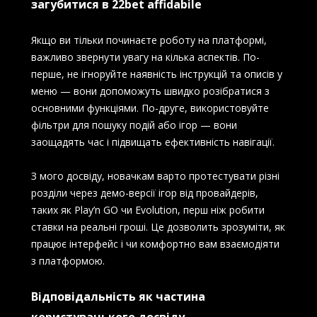
загубитися в 22bet affidabile
Якщо ви тільки починаєте роботу на платформі,
важливо звернути увагу на кілька аспектів. По-
перше, не ігноруйте наявність інструкцій та описів у
меню — вони допоможуть швидко розібратися з
основними функціями. По-друге, використовуйте
фільтри для пошуку подій або ігор — вони
заощадять час і підвищать ефективність навігації.
З мого досвіду, новачкам варто протестувати різні
розділи через демо-версії ігор від провайдерів,
таких як Play’n GO чи Evolution, перш ніж робити
ставки на реальні гроші. Це дозволить зрозуміти, як
працює інтерфейс і чи комфортно вам взаємодіяти
з платформою.
Відповідальність як частина
користувацького досвіду