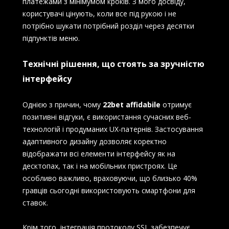
платежами з мінімумом кроків. З мого досвіду,
користувачі цінують, коли все під рукою і не
потрібно шукати потрібний розділ через десятки
підпунктів меню.
Технічні рішення, що стоять за зручністю
інтерфейсу
Однією з причин, чому
22bet affidabile
отримує
позитивні відгуки, є використання сучасних веб-
технологій і продуманих UX-патернів. Застосування
адаптивного дизайну дозволяє коректно
відображати всі елементи інтерфейсу як на
десктопах, так і на мобільних пристроях. Це
особливо важливо, враховуючи, що близько 40%
гравців сьогодні використовують смартфони для
ставок.
Крім того, інтеграція протоколу SSL забезпечує