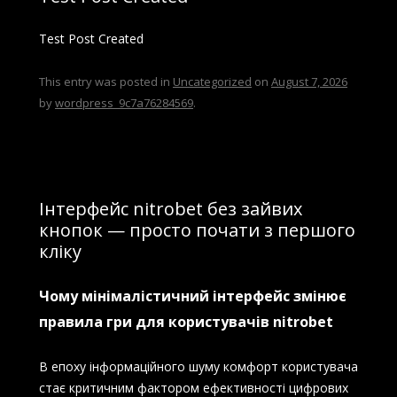
Test Post Created
This entry was posted in
Uncategorized
on
August 7, 2026
by
wordpress_9c7a76284569
.
Інтерфейс nitrobet без зайвих
кнопок — просто почати з першого
кліку
Чому мінімалістичний інтерфейс змінює
правила гри для користувачів nitrobet
В епоху інформаційного шуму комфорт користувача
стає критичним фактором ефективності цифрових