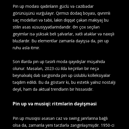
Pin up modası qadınların güclü və cazibədar
görünüşünü vurğulayır. Qırmızı dodaq boyası, qıvrımlı
saç modelləri və təbii, lakin diqqət çəkən makiyaj bu
stilin əsas xüsusiyyətlərindəndir. Ən çox seçilən
geyimlər isə yüksək beli şalvarlar, xətli ətəklər və naxışlı
bluzlardır. Bu elementlər zamanla dəyişsə də, pin up
ruhu əsla itmir.
Son illərdə pin up təsirli moda qayıdışlar müşahidə
olunur. Məsələn, 2023-cü ildə keçirilən bir neçə
beynəlxalq dəb sərgisində pin up üslublu kolleksiyalar
təqdim edildi. Bu da göstərir ki, bu estetik yalnız nostalji
deyil, həm də aktual trendlərin bir hissəsidir.
Pin up və musiqi: ritmlərin dəyişməsi
Pin up musiqisi əsasən caz və swing janrlarına bağlı
olsa da, zamanla yeni tərzlərlə zənginləşmişdir. 1950-ci